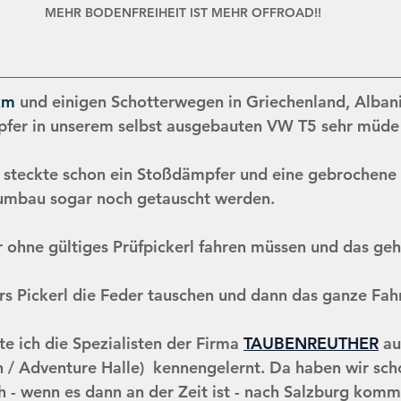
MEHR BODENFREIHEIT IST MEHR OFFROAD!!
km
 und einigen Schotterwegen in Griechenland, Albani
fer in unserem selbst ausgebauten VW T5 sehr müde u
 steckte schon ein Stoßdämpfer und eine gebrochene
umbau sogar noch getauscht werden.
r ohne gültiges Prüfpickerl fahren müssen und das geht
ürs Pickerl die Feder tauschen und dann das ganze Fah
e ich die Spezialisten der Firma 
TAUBENREUTHER
 au
 / Adventure Halle)  kennengelernt. Da haben wir sch
h - wenn es dann an der Zeit ist - nach Salzburg kom