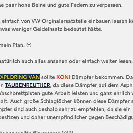
e paar hohe Beine und gute Federn zu verpassen.
h einfach von VW Orginalersatzteile einbauen lassen 
was weniger Geldeinsatz bedeutet hätte. 
mein Plan. 😎
atürlich auch alles ansehen oder einfach weiter lesen.
XPLORING VAN
 sollte 
KONI 
Dämpfer bekommen. Das 
n 
TAUBENREUTHER
, da diese Dämpfer auf dem Aspha
aschbrettpisten gute Arbeit leisten und ganz ehrlich w
phalt. Auch große Schlaglöcher können diese Dämpfer s
fer sind auch deshalb sehr zu empfehlen, da sie ein 
esitzen und daher unempfindlicher gegen Beschädigu