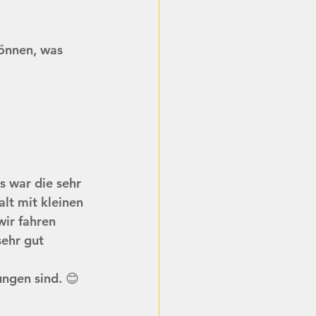
können, was 
war die sehr 
lt mit kleinen 
ir fahren 
ehr gut 
ngen sind. 😊