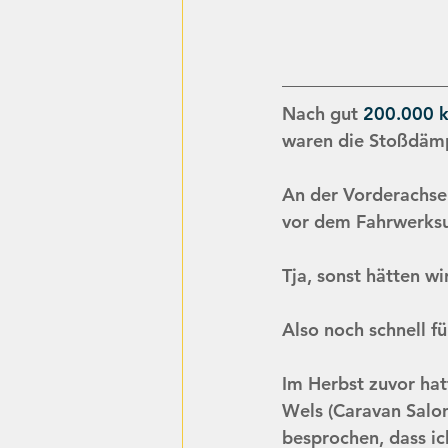
Nach gut 
200.000 
waren die Stoßdämp
An der Vorderachse
vor dem Fahrwerks
Tja, sonst hätten wi
Also noch schnell f
Im Herbst zuvor hatt
Wels (Caravan Salon
besprochen, dass ic