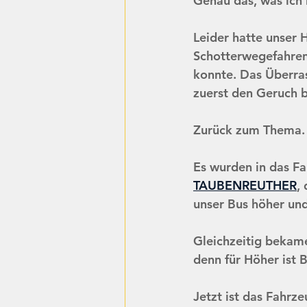
Genau das, was ich 
Leider hatte unser
Schotterwegefahren
konnte. Das Überras
zuerst den Geruch b
Zurück zum Thema.
Es wurden in das F
TAUBENREUTHER
,
unser Bus höher und 
Gleichzeitig bekam
denn für Höher ist B
Jetzt ist das Fahr