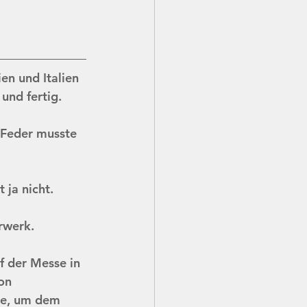
en und Italien 
nd fertig. 
 Feder musste 
 ja nicht.
rwerk.
f der Messe in 
on 
me, um dem 