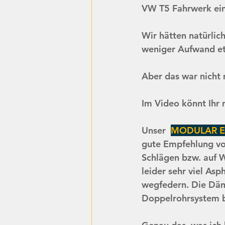
VW T5 Fahrwerk ein
Wir hätten natürlic
weniger Aufwand et
Aber das war nicht 
Im Video könnt Ihr n
Unser  
MODULAR E
gute Empfehlung vo
Schlägen bzw. auf W
leider sehr viel As
wegfedern. Die Dämp
Doppelrohrsystem b