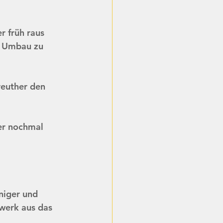
r früh raus 
n Umbau zu 
euther den 
er nochmal 
niger und 
werk aus das 