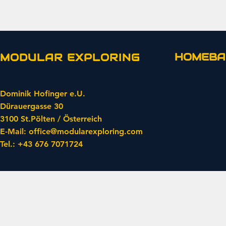
HOMEBA
MODULAR EXPLORING
Dominik Hofinger e.U.
Dürauergasse 30
3100 St.Pölten / Österreich
​E-Mail:
office@modularexploring.com
​Tel.: +43 676 7071724