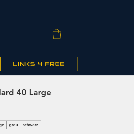
LINKS 4 FREE
ard 40 Large
ge
grau
schwarz