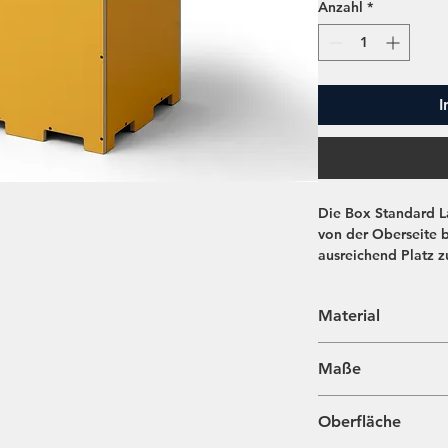
Anzahl
*
I
Die Box Standard La
von der Oberseite 
ausreichend Platz 
großer Gegenstände
Materialien oder Vo
Material
Box ist perfekt für
Konstruktion sorgt 
Multiplex Birke bei
während des Transpo
Maße
40x40x45 cm
Oberfläche