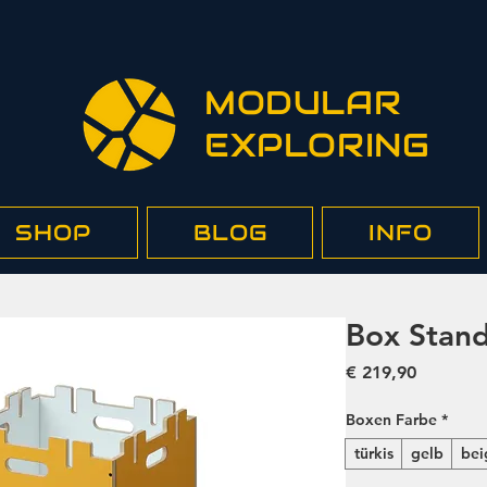
MODULAR
EXPLORING
SHOP
BLOG
INFO
Box Stand
Preis
€ 219,90
Boxen Farbe
*
türkis
gelb
bei