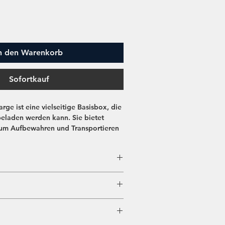
n den Warenkorb
Sofortkauf
rge ist eine vielseitige Basisbox, die
beladen werden kann. Sie bietet
zum Aufbewahren und Transportieren
. Egal, ob Sie Ausrüstung,
rräte transportieren müssen, diese
 diese Aufgabe. Seine robuste
dafür, dass Ihre Gegenstände
dseitig beschichtet mit HPL
rts sicher und geschützt bleiben.