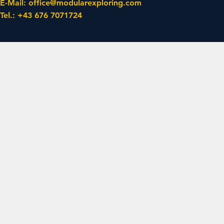
​E-Mail:
office@modularexploring.com
​Tel.: +43 676 7071724