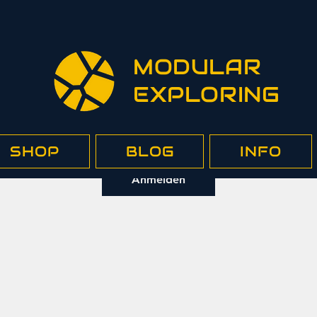
MODULAR
melden und mit Mitgliedern verbin
EXPLORING
Anderen Mitgliedern folgen, Kommentare schreiben
und mehr.
SHOP
BLOG
INFO
Anmelden