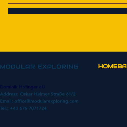
HOMEBA
MODULAR EXPLORING
Dominik Hofinger eU
Address: Oskar Helmer Straße 61/2
Email:
office@modularexploring.com
Tel.: +43 676 7071724