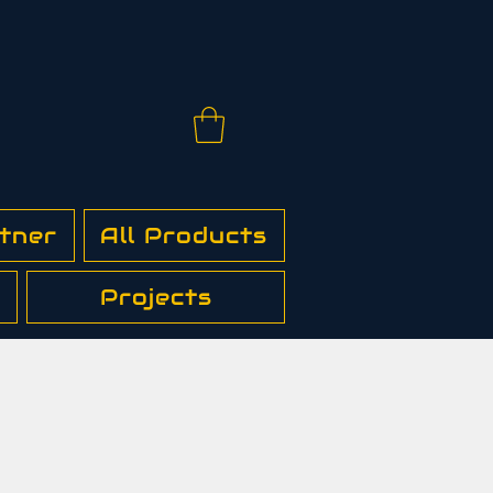
tner
All Products
Projects