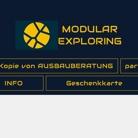
MODULAR
EXPLORING
 Kopie von AUSBAUBERATUNG
par
INFO
Geschenkkarte