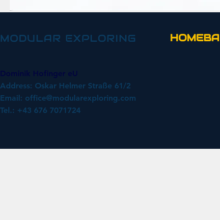
HOMEBA
MODULAR EXPLORING
Dominik Hofinger eU
Address: Oskar Helmer Straße 61/2
Email:
office@modularexploring.com
Tel.: +43 676 7071724