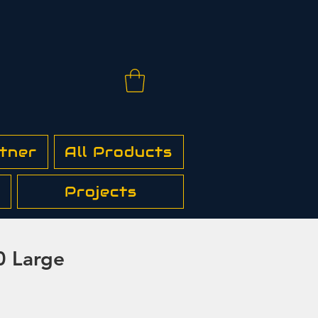
tner
All Products
Projects
0 Large