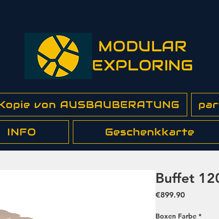
MODULAR
EXPLORING
 Kopie von AUSBAUBERATUNG
par
INFO
Geschenkkarte
Buffet 12
Price
€899.90
Boxen Farbe
*