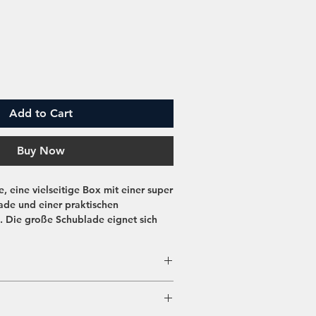
Add to Cart
Buy Now
e
, eine vielseitige Box mit einer super
de und einer praktischen
. Die große Schublade eignet sich
ahrung von Küchenutensilien,
sogar ein zweiflammen Kocher findet
dseitig beschichtet