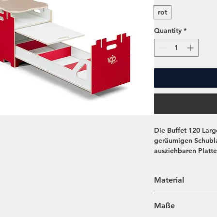
rot
Quantity
*
Die
Buffet 120 Larg
geräumigen Schubla
ausziehbaren Platte
perfekt zur Aufbew
Lebensmitteln und 
Material
seinen Platz.
Multiplex Birke bei
Maße