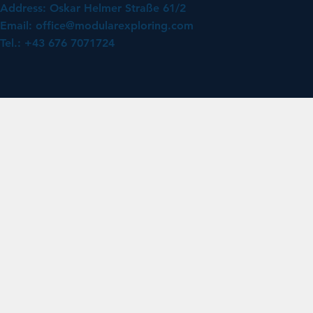
Address: Oskar Helmer Straße 61/2
Email:
office@modularexploring.com
Tel.: +43 676 7071724