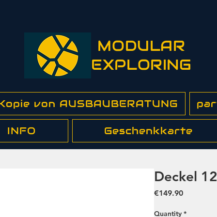
MODULAR
EXPLORING
 Kopie von AUSBAUBERATUNG
par
INFO
Geschenkkarte
Deckel 1
Price
€149.90
Quantity
*