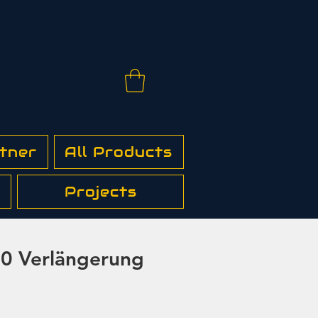
tner
All Products
Projects
20 Verlängerung