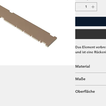
Das Element verbrei
und ist eine Rücke
Material
Multiplex Birke bei
Maße
120x15x1,3 cm
Oberfläche
HPL (high pressure
Oberfläche.