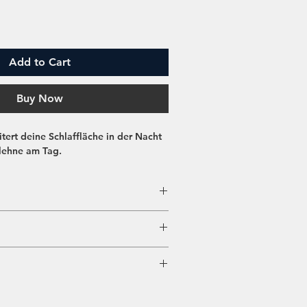
Add to Cart
Buy Now
tert deine Schlaffläche in der Nacht
nlehne am Tag.
dseitig beschichtet
 laminate) zum Schutz der