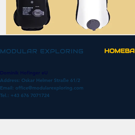
HOMEBA
MODULAR EXPLORING
Dominik Hofinger eU
Address: Oskar Helmer Straße 61/2
Email:
office@modularexploring.com
Tel.: +43 676 7071724