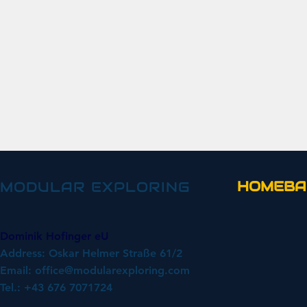
HOMEBA
MODULAR EXPLORING
Dominik Hofinger eU
Address: Oskar Helmer Straße 61/2
Email:
office@modularexploring.com
Tel.: +43 676 7071724