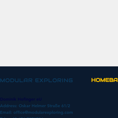
HOMEBA
MODULAR EXPLORING
Dominik Hofinger eU
Address: Oskar Helmer Straße 61/2
Email:
office@modularexploring.com