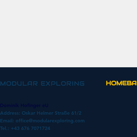
HOMEBA
MODULAR EXPLORING
Dominik Hofinger eU
Address: Oskar Helmer Straße 61/2
Email:
office@modularexploring.com
Tel.: +43 676 7071724