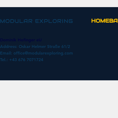
HOMEBA
MODULAR EXPLORING
Dominik Hofinger eU
Address: Oskar Helmer Straße 61/2
Email:
office@modularexploring.com
Tel.: +43 676 7071724