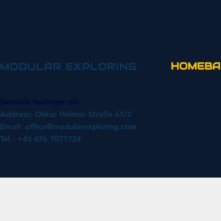
HOMEBA
MODULAR EXPLORING
Dominik Hofinger eU
Address: Oskar Helmer Straße 61/2
Email:
office@modularexploring.com
Tel.: +43 676 7071724