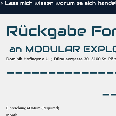
> Lass mich wissen worum es sich hande
Dominik Hofinger e.U. ; Dürauaergasse 30, 3100 St. Pöl
-------------
-
Einreichungs-Datum
(Required)
Month