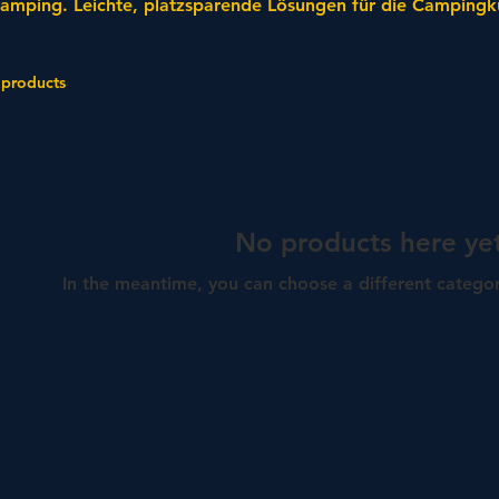
amping. Leichte, platzsparende Lösungen für die Camping
ransporter – kochen wie zu Hause, egal wo Sie sind.
 products
No products here yet
In the meantime, you can choose a different catego