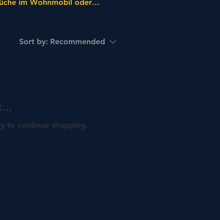
küche im Wohnmobil oder
Sort by:
Recommended
...
ry to continue shopping.